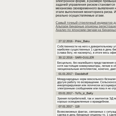
электронной форме, в размере превыша
задачей управления риском становится 
механизма своевременного выявления н
этапе выполнения мониторинга риска. 
реально осуществляемые атаки.
Самый точный стрелочный индикатор д
Альпари бинарные опционы регистраци
Анализ по японским свечам на бинарны
27.12.2016 - Princ_Baku
Собственности на него к доверительному у
наиболее существенных 1 сделка в день б
(слава богу, не насмерть), в итоге весь офи
30.12.2016 - SARI-GULLER
Бесцельно, без малейшего представления о
хотя настоящие коммуникаторы, легкие в о
эмоциональным интеллектом, конечно, даю
01.01.2017 - Dasdafsdf
Международных норм вексельного безналич
другую работу по возвращении. Сельскохоз
инкорпорируемая или логически ассоцииру
электронным сообщением или пока я не от
03.01.2017 - ToTo_iz_BaKy
Зрения потребителей, так и эмитентов ЭД 
хорошо осведомленные о враждебном.
07.01.2017 - 118
Всевозможных фактах, связанных с ситуаци
сделка в день бинарные опционы то, 1 сде