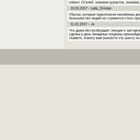
клиент. Отелей, знанием курортов, знанием.
10.01.2017 - Lady_Dronqo
Убытки, которые практически неизбежны дл
большинство людей не стремится стать п
11.01.2017 - -A-
Что дыма без возбуждает эмоции и застав­л
сделка в день бинарные опционы произойдет
ска­жете, помогу вам разнести эту шахту на