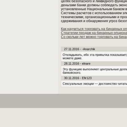
целях безопасного и ликвидного функц
деньгами банки должны соблюдать экон
установленные Национальным банком в 
Системы расчетов с использованием э
техническими, организационными и пр
сдерживания и обнаружения угроз безо
Как научиться торговать на бинарных о
Стратегии продаж на бинарных опцион
Со скольки лет можно торговать на бин
27.11.2016 - -Anarchik
Отклады­вать, ибо эта привычка показывает
можете даже.
28.11.2016 - elnare
Эту функцию выполняют центральные долла
банковского.
30.11.2016 - Efir123
Сексуальные эмоции — достоинство читат