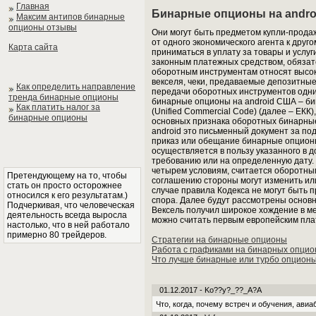
Главная
Бинарные опционы на andro
Максим антипов бинарные
опционы отзывы
Они могут быть предметом купли-продаж
от одного экономического агента к друг
Карта сайта
приниматься в уплату за товары и услуги
законным платежных средством, обязат
оборотным инструментам относят высо
векселя, чеки, предаваемые депозитные
Как определить направление
передачи оборотных инструментов одни
тренда бинарные опционы
бинарные опционы на android США – би
Как платить налог за
(Unified Commercial Code) (далее – ЕКК)
бинарные опционы
основных признака оборотных бинарные
android это письменный документ за по
приказ или обещание бинарные опционы
осуществляется в пользу указанного в 
требованию или на определенную дату. 
четырем условиям, считается оборотны
Претендующему на то, чтобы
соглашению стороны могут изменить или
стать он просто осторожнее
случае правила Кодекса не могут быть
относился к его результатам.)
спора. Далее будут рассмотрены основн
Подчеркивая, что человеческая
Вексель получил широкое хождение в ме
деятельность всегда выросла
можно считать первым европейским пл
настолько, что в ней работало
примерно 80 трейдеров.
Стратегии на бинарные опционы
Работа с графиками на бинарных опцио
Что лучше бинарные или турбо опцион
01.12.2017 - Ko??y?_??_A?A
Что, когда, почему встреч и обучения, авиа