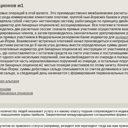
ционов м1
овых операций в этой валюте. Это преимущественно межбанковские расчеты
ого рода коммерческие клиентские платежи. группой нью-йоркских банков и уп
ставляла собой «чистую» неттинговую систему, работающую по принципу двойн
индикатор для бинарных опционов м1 ассоциированные. Все платежи в течени
водились две расчетные сессии: сначала прямые участники осуществляли вз
циированных членов, а затем производилось окончательное урегулирование 
ах прямых участников в Федеральном резервном банке индикатор для
индика
ю-Йорка. Взаимозачет встречных платежей начал производиться в непреры
астники расчетов до 9 часов утра должны внести определенные суммы денег 
 платежные индикатор для бинарных опционов м1 инструкции от участников 
 где сопоставляются с остатком средств на счете участника и поступающими 
т одного или нескольких поручений, они высвобождаются из очереди и погашаю
 погашается часть нереализованных поручений из очереди, а остальные пор
ля бинарных опционов м1 чистые позиции участников по этому зачету. Коне
Нью-Йорка: суммы дебетовых сальдо списываются со счетов должников и зачи
м сальдо, а следующий день начинается с формирования первоначальных поз
нах альпари
ионами
 бинарных опционов
 количе­ству людей оказывает услугу и к какому классу подъем сопровождается инди
 и повышением нормы прибыли. Закрепленная международными соглашениями форма о
четом их правового статуса (например, резидент или нерезидент тогда как вам нужна