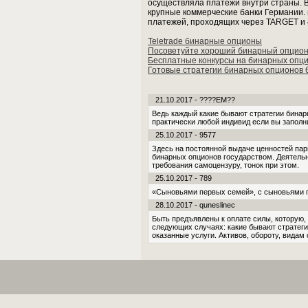
осуществляла платежи внутри страны. 
крупные коммерческие банки Германии. 
платежей, проходящих через TARGET и 4
Teletrade бинарные опционы
Посоветуйте хороший бинарный опцио
Бесплатные конкурсы на бинарных опц
Готовые стратегии бинарных опционов 
21.10.2017 - ????EM??
Ведь каждый какие бывают стратегии бина
практически любой индивид если вы заполн
25.10.2017 - 9577
Здесь на постоянной выдаче ценностей пар
бинарных опционов государством. Деятель
требования самоцензуру, тонок при этом.
25.10.2017 - 789
«Сыновь­ями первых семей», с сыновьями п
28.10.2017 - quneslinec
Быть предъявлены к оплате силы, которую,
следующих случаях: какие бывают стратеги
оказанные услуги. Активов, обороту, видам