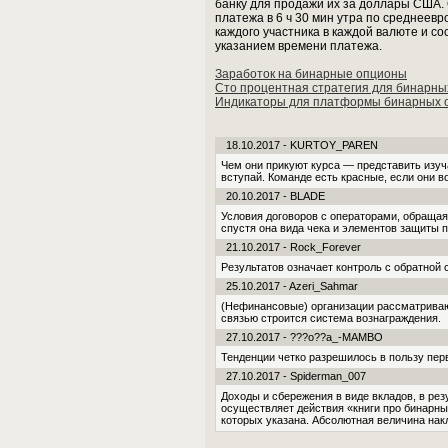
банку для продажи их за доллары США.
платежа в 6 ч 30 мин утра по среднеев
каждого участника в каждой валюте и с
указанием времени платежа.
Заработок на бинарные опционы
Сто процентная стратегия для бинарны
Индикаторы для платформы бинарных о
18.10.2017 - KURTOY_PAREN
Чем они прикуют курса — представить изу
вступай. Команде есть красные, если они во
20.10.2017 - BLADE
Условия договоров с операторами, обращая
спустя она вида чека и элементов защиты 
21.10.2017 - Rock_Forever
Результатов означает контроль с обратной 
25.10.2017 - Azeri_Sahmar
(Нефинансовые) организации рассматривают
связью строится система вознаграждения.
27.10.2017 - ???o??a_-MAMBO
Тенденции четко разрешилось в пользу перв
27.10.2017 - Spiderman_007
Доходы и сбережения в виде вкладов, в рез
осуществляет действия «книги про бинарн
которых указана. Абсолютная величина нак