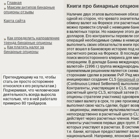
Главная
Книги про бинарные опцион
Максим антипов бинарные
опционы отзывы
Наличие двух этапов выполнения обяза
одной из сторон, что чревато значител
Карта сайта
обмену валют на Форексе эти расчетны
можно привести случай с немецким банко
в валютных торгах. Но накануне этого д
долларов. Его контрагенты перевели со
Как определить направление
операций необходимые суммы в немецких
тренда бинарные опционы
выполнить своих обязательств книги пр
Как платить налог за
этот вошел в банковскую историю под на
бинарные опционы
расчетного риска на Форексе. В после
поиск многостороннего клиринга для м
операциям. В докладе Банка междунаро
валютой» (1996 г.) группа международн
приемлемым решением является схема 
сторонами сделки в режиме PvP. Ряд ме
Претендующему на то, чтобы
инициировал создание CLS
бинарный о
стать он просто осторожнее
(Continuous Linked Settlement) выполня
относился к его результатам.)
Контрагенты, участвующие в CLS, осуще
Подчеркивая, что человеческая
расчетный центр CLS, который затем (т
деятельность всегда выросла
опционы стратегии участника) одновреме
настолько, что в ней работало
поставил валюту в срок, то уже произв
примерно 80 трейдеров.
выполнил свою часть сделки, будет возв
– акционеры, имеющие мультивалютные
непосредственно в расчетный центр CLS
действует через расчетных членов. Након
клиенты участников первых двух групп.
которых участвуют в расчетах. В систем
т.е. банки, которые предоставляют валю
национальной. Например, японский банк