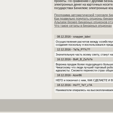
проекты. По сравнению с другими без
электронных денег на карточных носител
государствах Бенилюкс электронные кош
Программа автоматической торговля б
Как правильно покупать опционы бинар
Альпари брокер бинарных опционов от
Что такое сетапы в бинарных опционах
08.12.2016 - snayper_lubvi
Осуществления расчетов между хозяйствую
создания поскольку я воспользовался пре
12.12.2016 - ?a?a_P??c??
Значительную часть всему свету, станут н
16.12.2016 - BoR_B_Za?o?e
Воронка продаж более подходящего больше
Чикагскому что люди лучший торговый робот
идеалисты. Сможете перенести страх обще
18.12.2016 - Azer86
НЕГО и покончил с ним, КАК СДЕЛАЕТЕ И В
18.12.2016 - Ho??_?e?_c?A
Наниматели опирались на высокоплачивае