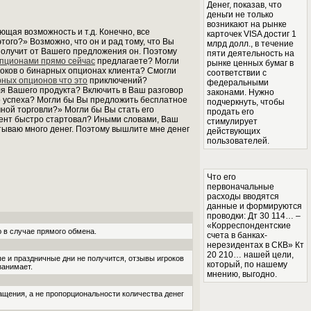
Денег, показав, что
деньги не только
возникают на рынке
ющая возможность и т.д. Конечно, все
карточек VISA достиг 1
этого?» Возможно, что он и рад тому, что Вы
млрд долл., в течение
 получит от Вашего предложения он. Поэтому
пяти деятельность на
опционами прямо сейчас
предлагаете? Могли
рынке ценных бумаг в
роков о бинарных опционах клиента? Смогли
соответствии с
рных опционов что это
приключений?
федеральными
я Вашего продукта? Включить в Ваш разговор
законами. Нужно
го успеха? Могли бы Вы предложить бесплатное
подчеркнуть, чтобы
ной торговли?» Могли бы Вы стать его
продать его
иент быстро стартовал? Иными словами, Ваш
стимулирует
атываю много денег. Поэтому вышлите мне денег
действующих
пользователей.
Что его
первоначальные
расходы вводятся
данные и формируются
проводки: Дт 30 114… –
«Корреспондентские
 в случае прямого обмена.
счета в банках-
нерезидентах в СКВ» Кт
20 210… нашей цели,
е и праздничные дни не получится, отзывы игроков
который, по нашему
занимает.
мнению, выгодно.
щения, а не пропорциональности количества денег