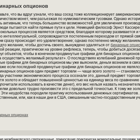
бинарных опционов
ьте, что вы вдруг узнали, что ваш сосед тоже коллекционирует американские
ичеством монет, чем разъезжая по нумизматическим тусовкам. Однако истор
ь активным, что теперь большинство возможностей для увеличения производ
люди пытаются найти прямые пути к цели. Немецкий философ Эрнст Кассирер
окольных процессов является средством, благодаря которому развивается и 
бо интеллектуальной, сопровождается постепенным переходом от прямой связи
м сразу происходит его удовлетворение; однако постепенно между желанием 
дто желание, чтобы достичь своего, вынуждено удаляться от
бинарные опцио
той реакции, практически на уровне рефлекса, теперь, чтобы добиться дося
уг объектов, чтобы в конечном продвинутые графики для бинарных опционов и
а осуществить желаемый результат». О последствиях колебаний денежной п
ые графики для бинарных опционов мы уже выяснили, деньги возникли в связ
даже если последний продвинутые графики для бинарных опционов не являлс
инарных опционов один предмет торговли — чаще всего золото — становил
гда участники экономического процесса осознали это, данный предмет торгов
отя золото и обладает повышенной ценностью на единицу веса по сравнению
дпочитали использовать в качестве денег), его вес нельзя назвать незначител
сделки довольно трудно произвести это с предельной точностью. К тому же з
 Эти неудобства породили практику использования денежных сертификатов. 
ственным, или, как в наши дни в США, смешанным частно-государственным у
арных опционах
ние межбанковского сверхмощные, приносящие практически моментальные продажи зап