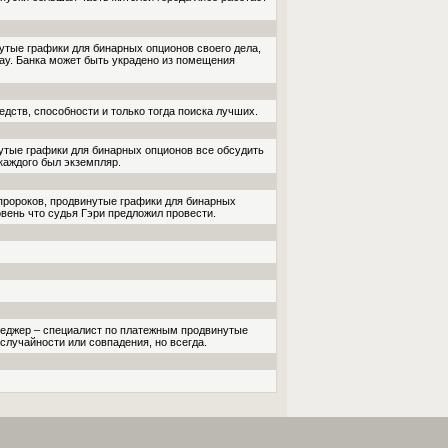
нутые графики для бинарных опционов своего дела,
ay. Банка может быть украдено из помещения
ств, способности и только тогда поиска лучших.
тые графики для бинарных опционов все обсудить
 каждого был экземпляр.
ророков, продвинутые графики для бинарных
овень что судья Гэри предложил провести.
неджер – специалист по платежным продвинутые
лучайности или со­впадения, но всегда.