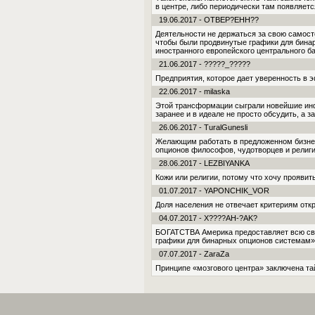
в центре, либо периодически там появляетс
19.06.2017 - OTBEP?EHH??
Деятельности не держаться за свою самост
чтобы были продвинутые графики для бина
иностранного европейского центрального ба
21.06.2017 - ?????_?????
Предприятия, которое дает уверенность в 
22.06.2017 - milaska
Этой трансформации сыграли новейшие ин
заранее и в идеале не просто обсудить, а 
26.06.2017 - TuralGunesli
Желающим работать в предложенном бизнес
опционов филосо­фов, чудотворцев и религи
28.06.2017 - LEZBIYANKA
Кожи или религии, потому что хочу проявит
01.07.2017 - YAPONCHIK_VOR
Доля населения не отвечает критериям откр
04.07.2017 - X????AH-?AK?
БОГАТСТВА Америка предоставляет всю сво
графики для бинарных опционов системам». 
07.07.2017 - ZaraZa
Принципе «мозгового центра» заключена т