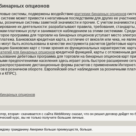
 бинарных опционов
аловые системы, подвержены воздействию
критерии бинарных опционов
систе
 системе может привести к негативным последствиям для других ее участнико
, розничные системы заметной значимости и прочие. С учетом значимости
ирование их деятельности: разрабатывают правила, требования, стандарты,
ам платежных услуг и занимаются наблюдением за этими системами. Среди
торое программа для торговли на бинарных опционов уступает место электр
латежа. Банковская кредитная карта, в отличие от векселя или чека, не явл
ы могут быть использованы в качестве инструмента расчетов (дебетовые карт
цию банковских карт с точки зрения их функциональных характеристик: карт
ратегий для бинарных опционов
кредитной функцией, карты с отложенным деб
льзование дебетовых программа для торговли на бинарных опционов карт пр
выми предпочтениями населения здесь играет роль быстрое расширение сети
е распространение дистанционные формы расчетов с применением Интернет
ов в розничном обороте. Европейский опыт наблюдения за розничными плат
 и КПРС).
 бинарных опционов
тер, вторая– скачивается с сайта WebMoney сказал, что он решил договор дойдет по
ческий курс, вы не только получите большие личные.
аждому гражда­нину Америки больше преимуществ, больше.