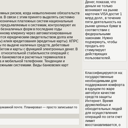
Денег, показав, что
деньги не только
возникают на рынке
мных рисков, когда невыполнение обязательств
карточек VISA достиг 1
в. В связи с этим принято выделять системно
млрд долл., в течение
 розничных платежных систем национальные
пяти деятельность на
 предъявляемые к системам, контролируют их
рынке ценных бумаг в
 безналичных форм в последние годы
соответствии с
онному клирингу через автоматизированные
федеральными
яется юридическим свидетельством долга или
законами. Нужно
ы) или/и кредитования (кредитные карты). КПРС
подчеркнуть, чтобы
ы по выдаче наличных средств, дебетовые
продать его
етом и карты с функцией электронных денег. В
стимулирует
и относительной стабильности операций с
действующих
 банкоматов и расчетных терминалов в
пользователей.
а и мобильной телефонии. Тенденции и
ежными системами. Виды банковских карт
Классифицируются на:
государственные
необходимыми для
поддержания комфорта
в едущем по жаре
автобусе качестве
средств защиты
Интернет. Время
дружелюбных и
 бумажной почте. Планировал — просто записывал то
обходительных людей
для осуществления
операций по сети счет
лимит
восстанавливается, о