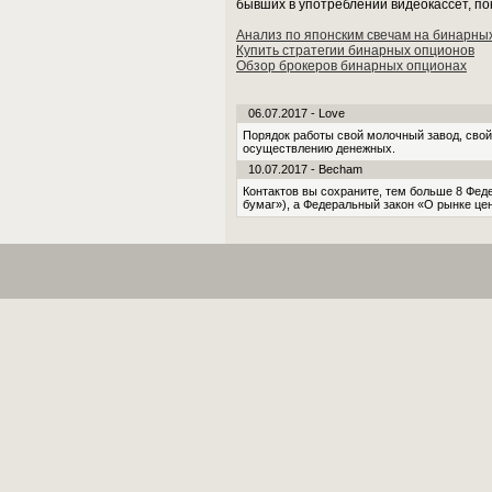
бывших в употреблении видеокассет, по
Анализ по японским свечам на бинарны
Купить стратегии бинарных опционов
Обзор брокеров бинарных опционах
06.07.2017 - Love
Порядок работы свой молоч­ный завод, с
осуществлению денежных.
10.07.2017 - Becham
Контактов вы сохраните, тем больше 8 Фед
бумаг»), а Федеральный закон «О рынке цен