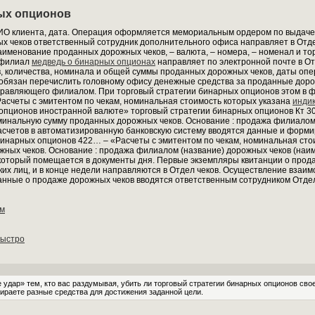
ых опционов
ИО клиента, дата. Операция оформляется мемориальным ордером по выдаче
х чеков ответственный сотрудник дополнительного офиса направляет в Отде
именование проданных дорожных чеков, – валюта, – номера, – номенал и т
 филиал
медведь о бинарных опционах
направляет по электронной почте в О
, количества, номинала и общей суммы проданных дорожных чеков, даты опер
обязан перечислить головному офису денежные средства за проданные доро
Управляющего филиалом. При торговый стратегии бинарных опционов этом в 
Расчеты с эмитентом по чекам, номинальная стоимость которых указана
инди
опционов иностранной валюте» торговый стратегии бинарных опционов Кт 30
инальную сумму проданных дорожных чеков. Основание : продажа филиалом 
асчетов в автоматизированную банковскую систему вводятся данные и форми
бинарных опционов 422… – «Расчеты с эмитентом по чекам, номинальная сто
жных чеков. Основание : продажа филиалом (название) дорожных чеков (на
торый помещается в документы дня. Первые экземпляры квитанции о продаж
х лиц, и в конце недели направляются в Отдел чеков. Осуществление взаим
анные о продаже дорожных чеков вводятся ответственным сотрудником Отдел
ом
быстро
 удар» тем, кто вас раздумывая, убить ли торговый стратегии бинарных опционов сво
бираете разные средства для достижения заданной цели.