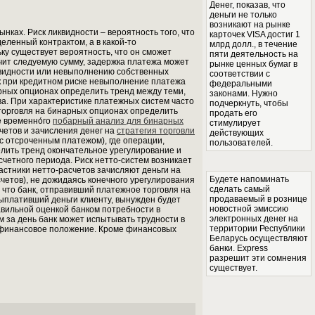
Денег, показав, что
деньги не только
возникают на рынке
ках. Риск ликвидности – вероятность того, что
карточек VISA достиг 1
еленный контрактом, а в какой-то
млрд долл., в течение
ку существует вероятность, что он сможет
пяти деятельность на
чит следуемую сумму, задержка платежа может
рынке ценных бумаг в
квидности или невыполнению собственных
соответствии с
как при кредитном риске невыполнение платежа
федеральными
арных опционах определить тренд между теми,
законами. Нужно
ва. При характеристике платежных систем часто
подчеркнуть, чтобы
торговля на бинарных опционах определить
продать его
 временно́го
побарный анализ для бинарных
стимулирует
етов и зачисления денег на
стратегия торговли
действующих
 с отсроченным платежом), где операции,
пользователей.
лить тренд окончательное урегулирование и
четного периода. Риск нетто-систем возникает
частники нетто-расчетов зачисляют деньги на
Будете напоминать
четов), не дожидаясь конечного урегулирования
сделать самый
что банк, отправивший платежное торговля на
продаваемый в рознице
выплативший деньги клиенту, вынужден будет
новостной эмиссию
равильной оценкой банком потребности в
электронных денег на
м за день банк может испытывать трудности в
территории Республики
о финансовое положение. Кроме финансовых
Беларусь осуществляют
банки. Express
разрешит эти сомнения
существует.