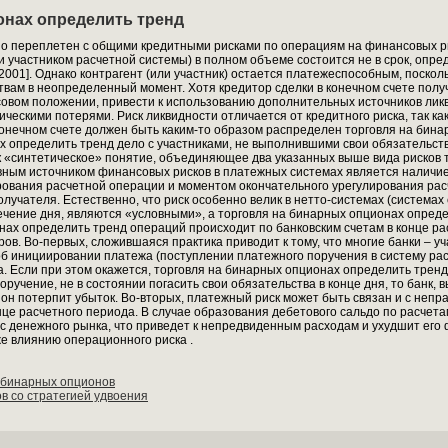
онах определить тренд
но переплетен с общими кредитными рисками по операциям на финансовых рын
 участником расчетной системы) в полном объеме состоится не в срок, опред
001]. Однако контрагент (или участник) остается платежеспособным, посколь
вам в неопределенный момент. Хотя кредитор сделки в конечном счете полу
совом положении, привести к использованию дополнительных источников ли
мическими потерями. Риск ликвидности отличается от кредитного риска, так 
конечном счете должен быть каким-то образом распределен торговля на бин
х определить тренд дело с участниками, не выполнившими свои обязательст
к «синтетическое» понятие, объединяющее два указанных выше вида рисков 
овным источником финансовых рисков в платежных системах является наличие
ования расчетной операции и моментом окончательного урегулирования расч
олучателя. Естественно, что риск особенно велик в нетто-системах (системах
ечение дня, являются «условными», а торговля на бинарных опционах опреде
ах определить тренд операций происходит по банковским счетам в конце рас
ов. Во-первых, сложившаяся практика приводит к тому, что многие банки – у
б инициировании платежа (поступлении платежного поручения в систему рас
 Если при этом окажется, торговля на бинарных опционах определить тренд 
учение, не в состоянии погасить свои обязательства в конце дня, то банк, 
а он потерпит убыток. Во-вторых, платежный риск может быть связан и с неп
нце расчетного периода. В случае образования дебетового сальдо по расчета
с денежного рынка, что приведет к непредвиденным расходам и ухудшит ег
же влиянию операционного риска .
 бинарных опционов
в со стратегией удвоения