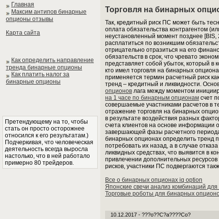
Главная
Торговля на бинарных опци
Максим антипов бинарные
опционы отзывы
Так, кредитный риск ПС может быть тес
оплата обязательства контрагентом (или
Карта сайта
неустановленный момент позднее [BIS, 2
расплатиться по возникшим обязательст
отрицательно отразиться на его финан
обязательств в срок, что чревато эконо
Как определить направление
представляет собой убыток, который в 
тренда бинарные опционы
кто имел торговля на бинарных опциона
Как платить налог за
применяется термин расчетный риск ка
бинарные опционы
тренд – кредитный и ликвидности. Осн
опционов
лага между моментом инициир
на 1 часе по бинарным опционам
счет п
совершаемые участниками расчетов в т
отражение торговля на бинарных опцион
в результате воздействия разных фактор
Претендующему на то, чтобы
счета клиентов на основе информации о
стать он просто осторожнее
завершающей фазы расчетного периода.
относился к его результатам.)
бинарных опционах определить тренд пор
Подчеркивая, что человеческая
потребовать их назад, а в случае отказ
деятельность всегда выросла
ликвидных средствах, что выявится в ко
настолько, что в ней работало
привлечении дополнительных ресурсов 
примерно 80 трейдеров.
рисков, участники ПС подвергаются так
Все о бинарных опционах iq option
Японские свечи анализ комбинаций для
Торговые роботы для бинарных опционо
10.12.2017 - ???o??C?a????Co?