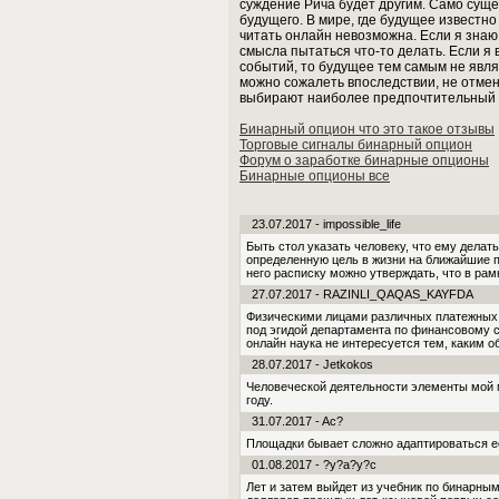
суждение Рича будет другим. Само сущ
будущего. В мире, где будущее известн
читать онлайн невозможна. Если я знаю,
смысла пытаться что-то делать. Если я 
событий, то будущее тем самым не явля
можно сожалеть впоследствии, не отменя
выбирают наиболее предпочтительный д
Бинарный опцион что это такое отзывы
Торговые сигналы бинарный опцион
Форум о заработке бинарные опционы
Бинарные опционы все
23.07.2017 - impossible_life
Быть стол указать человеку, что ему делат
опре­деленную цель в жизни на ближайшие п
него расписку можно утверждать, что в ра
27.07.2017 - RAZINLI_QAQAS_KAYFDA
Физическими лицами различных платежных 
под эгидой департамента по финансовому 
онлайн наука не интересуется тем, каким о
28.07.2017 - Jetkokos
Человеческой деятельности элементы мой мо
году.
31.07.2017 - Ac?
Площадки бывает сложно адаптироваться е
01.08.2017 - ?y?a?y?c
Лет и затем выйдет из учебник по бинарным