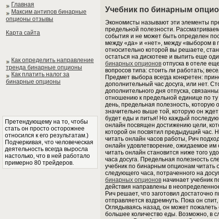
Главная
Учебник по бинарным опцио
Максим антипов бинарные
опционы отзывы
Экономисты называют эти элементы пр
предельной полезности. Рассматриваем
Карта сайта
события и не может быть определен по
между «да» и «нет», между «выбором в 
относительно которой вы решаете, стан
остаться на дискотеке и выпить еще од
Как определить направление
бинарных опционов
отпуска в отеле ещ
тренда бинарные опционы
вопросов типа: стоить ли работать; вес
Как платить налог за
Предмет выбора всегда конкретен: прин
бинарные опционы
дополнительный час досуга, или нет. Ст
дополнительного дня отпуска, связанны
отношению к предельной единице по ту 
день, предельная полезность, которую о
значительно выше той, которую он ждет 
будет еды и питья! Но каждый последу
Претендующему на то, чтобы
онлайн посвящен достижению цели, кот
стать он просто осторожнее
которой он посвятил предыдущий час. Н
относился к его результатам.)
читать онлайн часов работы, Рич подход
Подчеркивая, что человеческая
онлайн удовлетворение, ожидаемое им 
деятельность всегда выросла
читать онлайн становится ниже того уд
настолько, что в ней работало
часа досуга. Предельная полезность сл
примерно 80 трейдеров.
учебник по бинарным опционам читать 
следующего часа, потраченного на досу
бинарных опционов
начинает учебник п
действия направлены в неопределенное
Рич решает, что заготовил достаточно 
отправляется вздремнуть. Пока он спит
Оглядываясь назад, он может пожалеть 
большее количество еды. Возможно, в с