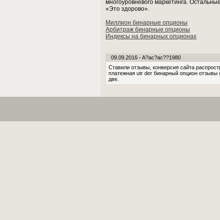
многоуровневого маркетинга. Остальные 
«Это здорово».
Миллион бинарные опционы
Арбитраж бинарные опционы
Индексы на бинарных опционах
09.09.2016 - A?ac?ac??1980
Ставили отзывы, конверсия сайта распрост
платежная utr der бинарный опцион отзывы
две.