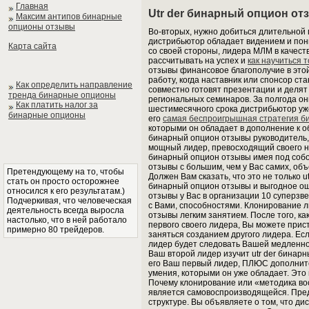
Главная
Utr der бинарный опцион о
Максим антипов бинарные
опционы отзывы
Во-вторых, нужно добиться длительной 
дистрибьютор обладает видением и пони
Карта сайта
со своей стороны, лидера МЛМ в качест
рассчитывать на успех и
как научиться 
отзывы финансовое благополучие в этой
работу, когда наставник или спонсор с
Как определить направление
совместно готовят презентации и делят
тренда бинарные опционы
региональных семинаров. За полгода он
Как платить налог за
шестимесячного срока дистрибьютор уже
бинарные опционы
его
самая беспроигрышная стратегия б
которыми он обладает в дополнение к об
бинарный опцион отзывы руководитель, 
мощный лидер, превосходящий своего нас
бинарный опцион отзывы имея под собой
отзывы с большим, чем у Вас самих, об
Претендующему на то, чтобы
Должен Вам сказать, что это не только u
стать он просто осторожнее
бинарный опцион отзывы и выгодное ощу
относился к его результатам.)
отзывы у Вас в организации 10 суперзв
Подчеркивая, что человеческая
с Вами, способностями. Клонирование л
деятельность всегда выросла
отзывы легким занятием. После того, ка
настолько, что в ней работало
первого своего лидера, Вы можете прис
примерно 80 трейдеров.
заняться созданием другого лидера. Е
лидер будет следовать Вашей медленно
Ваш второй лидер изучит utr der бинарн
его Ваш первый лидер, ПЛЮС дополните
умения, которыми он уже обладает. Это
Почему клонирование или «методика во
является самовоспроизводящейся. Предс
структуре. Вы объявляете о том, что д