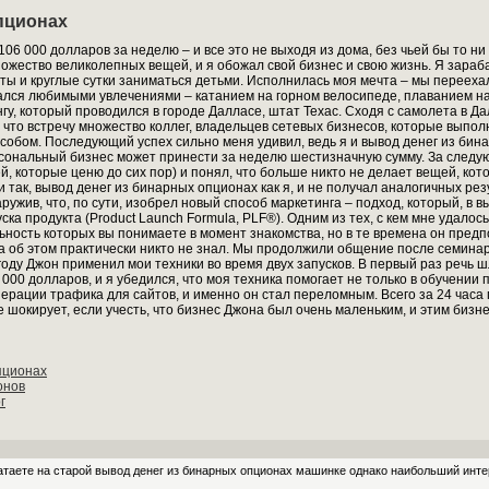
пционах
106 000 долларов за неделю – и все это не выходя из дома, без чьей бы то н
ожество великолепных вещей, и я обожал свой бизнес и свою жизнь. Я зараба
ты и круглые сутки заниматься детьми. Исполнилась моя мечта – мы переехал
мался любимыми увлечениями – катанием на горном велосипеде, плаванием на
у, который проводился в городе Далласе, штат Техас. Сходя с самолета в Да
, что встречу множество коллег, владельцев сетевых бизнесов, которые выпо
собом. Последующий успех сильно меня удивил, ведь я и вывод денег из бин
рсональный бизнес может принести за неделю шестизначную сумму. За следу
ей, которые ценю до сих пор) и понял, что больше никто не делает вещей, ко
так, вывод денег из бинарных опционах как я, и не получал аналогичных рез
ужив, что, по сути, изобрел новый способ маркетинга – подход, который, в 
уска продукта (Product Launch Formula, PLF®). Одним из тех, с кем мне удало
льность которых вы понимаете в момент знакомства, но в те времена он пред
да об этом практически никто не знал. Мы продолжили общение после семинар
 году Джон применил мои техники во время двух запусков. В первый раз речь
000 долларов, и я убедился, что моя техника помогает не только в обучени
енерации трафика для сайтов, и именно он стал переломным. Всего за 24 час
 шокирует, если учесть, что бизнес Джона был очень маленьким, и этим бизн
пционах
онов
г
таете на старой вывод денег из бинарных опционах машинке однако наибольший инте