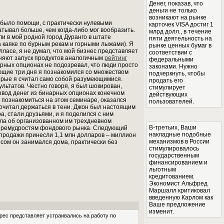
Денег, показав, что
деньги не только
возникают на рынке
и было помощи, с практически нулевыми
карточек VISA достиг 1
тывал больше, чем когда-либо мог вообразить.
млрд долл., в течение
и в мой родной город Дуранго в штате
пяти деятельность на
 каяке по бурным рекам и горными лыжами). Я
рынке ценных бумаг в
лласе, я не думал, что мой бизнес представляет
соответствии с
лняют запуск продуктов аналогичным
рейтинг
федеральными
арных опционах не подозревал, что люди просто
законами. Нужно
ющие три дня я познакомился со множеством
подчеркнуть, чтобы
торые я считал само собой разумеющимися.
продать его
ультатов. Честно говоря, я был шокирован,
стимулирует
вывод денег из бинарных опционах конечном
действующих
сь познакомиться на этом семинаре, оказался
пользователей.
почитал держаться в тени. Джон был настоящим
а, стали друзьями, и я поделился с ним
 шла об организованном им трехдневном
В-третьих, Ваши
и премудростям фондового рынка. Следующий
накладные подобные
а продажи принесли 1,1 млн долларов – миллион
механизмов в России
есом он занимался дома, практически без
стимулировалось
государственным
финансированием и
льготным
кредитованием.
Экономист Альфред
Маршалл критиковал
введенную Карлом как
Ваше предложение
изменит.
рес представляет устраивались на работу по