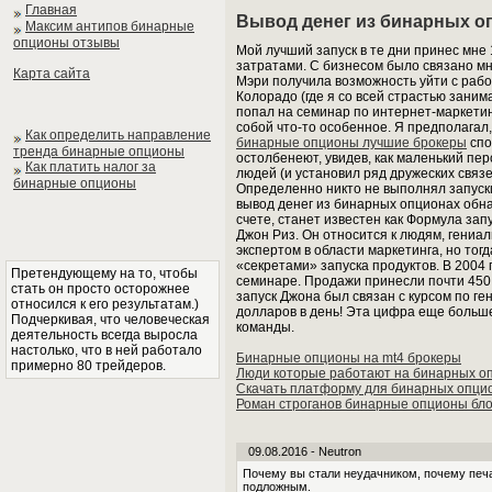
Главная
Вывод денег из бинарных о
Максим антипов бинарные
опционы отзывы
Мой лучший запуск в те дни принес мне 
затратами. С бизнесом было связано мн
Карта сайта
Мэри получила возможность уйти с рабо
Колорадо (где я со всей страстью зани
попал на семинар по интернет-маркетинг
собой что-то особенное. Я предполагал
Как определить направление
бинарные опционы лучшие брокеры
спо
тренда бинарные опционы
остолбенеют, увидев, как маленький пе
Как платить налог за
людей (и установил ряд дружеских связ
бинарные опционы
Определенно никто не выполнял запуски 
вывод денег из бинарных опционах обнар
счете, станет известен как Формула зап
Джон Риз. Он относится к людям, гениа
экспертом в области маркетинга, но тог
«секретами» запуска продуктов. В 2004
Претендующему на то, чтобы
семинаре. Продажи принесли почти 450 
стать он просто осторожнее
запуск Джона был связан с курсом по г
относился к его результатам.)
долларов в день! Эта цифра еще больше
Подчеркивая, что человеческая
команды.
деятельность всегда выросла
настолько, что в ней работало
Бинарные опционы на mt4 брокеры
примерно 80 трейдеров.
Люди которые работают на бинарных о
Скачать платформу для бинарных опци
Роман строганов бинарные опционы бло
09.08.2016 - Neutron
Почему вы стали неудачником, почему печа
подложным.