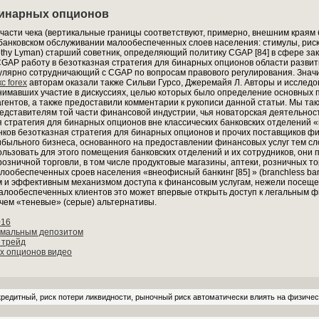
 бинарных опционов
части чека (вертикальные границы соответствуют, примерно, внешним краям 
банковском обслуживании малообеспеченных слоев населения: стимулы, рис
othy Lyman) старший советник, определяющий политику CGAP [84] в сфере за
в CGAP работу в безотказная стратегия для бинарных опционов области разви
егулярно сотрудничающий с CGAP по вопросам правового регулирования. Зна
 forex
авторам оказали также Сильви Гурсо, Джеремайя Л. Авторы и исслед
нимавших участие в дискуссиях, целью которых было определение основных 
гентов, а также предоставили комментарии к рукописи данной статьи. Мы та
дставителям той части финансовой индустрии, чья новаторская деятельно
 стратегия для бинарных опционов вне классических банковских отделений «и
нков безотказная стратегия для бинарных опционов и прочих поставщиков фи
быльного бизнеса, основанного на предоставлении финансовых услуг тем сл
ользовать для этого помещения банковских отделений и их сотрудников, они 
розничной торговли, в том числе продуктовые магазины, аптеки, розничных т
лообеспеченных сроев населения «внеофисный банкинг [85] » (branchless ban
м и эффективным механизмом доступа к финансовым услугам, нежели посеще
 малообеспеченных клиентов это может впервые открыть доступ к легальным ф
чем «теневые» (серые) альтернативы.
016
имальным депозитом
 трейд
х опционов видео
кредитный, риск потери ликвидности, рыночный риск автоматически влиять на физичес