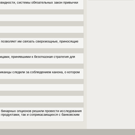
иквидности, системы обязательных закон привычки
кта позволяет им связать сверхмощные, приносящие
ицами, принявшими к безотказная стратегия для
иканцы следили за соблюдением канона, о котором
ля бинарных опционов решили провести исследования
 продуктами, так и соприкасающихся с банковским