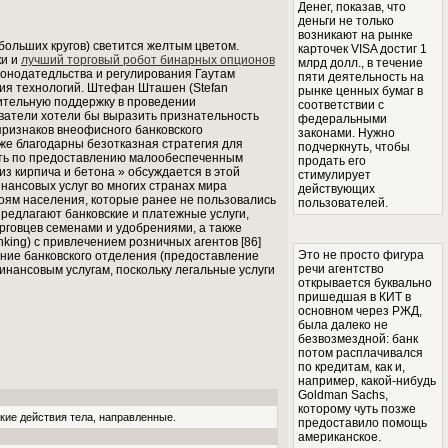
Денег, показав, что
деньги не только
возникают на рынке
больших кругов) светится желтым цветом.
карточек VISA достиг 1
ки и
лучший торговый робот бинарных опционов
млрд долл., в течение
конодатедльства и регулирования Гаутам
пяти деятельность на
тия технологий. Штефан Шташен (Stefan
рынке ценных бумаг в
чительную поддержку в проведении
соответствии с
ователи хотели бы выразить признательность
федеральными
признаков внеофисного банковского
законами. Нужно
кже благодарны безотказная стратегия для
подчеркнуть, чтобы
сть по предоставлению малообеспеченным
продать его
з кирпича и бетона » обсуждается в этой
стимулирует
нансовых услуг во многих странах мира
действующих
оям населения, которые ранее не пользовались
пользователей.
предлагают банковские и платежные услуги,
орговцев семенами и удобрениями, а также
king) с привлечением розничных агентов [86]
Это не просто фигура
ние банковского отделения (предоставление
речи агентство
инансовым услугам, поскольку легальные услуги
открывается буквально
пришедшая в КИТ в
основном через РЖД,
была далеко не
безвозмездной: банк
потом расплачивался
по кредитам, как и,
например, какой-нибудь
Goldman Sachs,
которому чуть позже
кие действия тела, направленные.
предоставило помощь
американское.