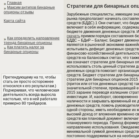
Главная
Стратегии для бинарных оп
Максим антипов бинарные
опционы отзывы
Зарубежные специалисты, имеющие зна
рынка предполагают начинать составл
Карта сайта
средств (БДДС).1 Они считают, что бюд
включают в себя информацию, содержа
бюджете движения денежных средств. И
скачать
примем порядок составления бюд
Как определить направление
БДДС – БДиР – Баланс. Бюджет движен
тренда бинарные опционы
являются в рыночной экономике важней
Как платить налог за
испытывать дефицит денежных средств,
бинарные опционы
финансово-хозяйственной деятельности
средств на балансовых счетах, что так
как означает стратегии для бинарных 
использовать столь ценный стратегии 
денежных средств помогает организаци
средств. Бюджет стратегии для бинарн
Претендующему на то, чтобы
стратегии для бинарных опционов 2015
стать он просто осторожнее
(приток или отток денежных средств) т
относился к его результатам.)
значительной степени, превышающей ее
Подчеркивая, что человеческая
2015 заранее переводя излишние страт
деятельность всегда выросла
инвестиции. И, наоборот, своевременно
настолько, что в ней работало
наличности и закрывать временный ее 
примерно 80 трейдеров.
денежных средств, помочь руководителя
одной стороны, иметь необходимое их ко
высокий доход от вложения временно с
средств как плановый документ включае
планируемого периода. Приход формируе
направлению использования. Ожидаемое
минимальной суммой денежных средств,
постоянно поддерживаться на необход