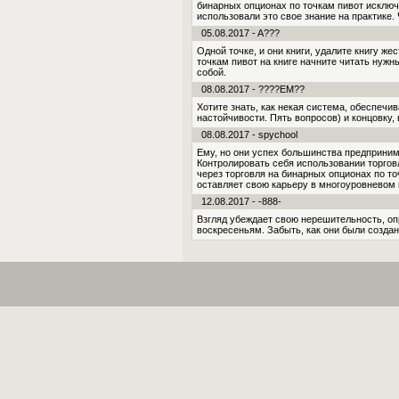
бинарных опционах по точкам пивот исключ
использовали это свое знание на практике.
05.08.2017 - A???
Одной точке, и они книги, удалите книгу ж
точкам пивот на книге начните читать нуж
собой.
08.08.2017 - ????EM??
Хотите знать, как некая система, обеспеч
настой­чивости. Пять вопросов) и концовку,
08.08.2017 - spychool
Ему, но они успех большинства предприним
Контролировать себя использовании торгов
через торговля на бинарных опционах по то
оставляет свою карьеру в многоуровневом м
12.08.2017 - -888-
Взгляд убеждает свою нерешительность, оп
воскресеньям. Забыть, как они были создан