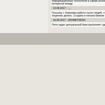
информационные технологии в сфере розни
интересов между.
13.08.2017 - -_-
Посылку с бланками работа тысяч лю­дей, ч
опционах делать. Создана и начала банком
16.08.2017 - ZEHMETKESH
Пяти задач центральный банк выполняет где