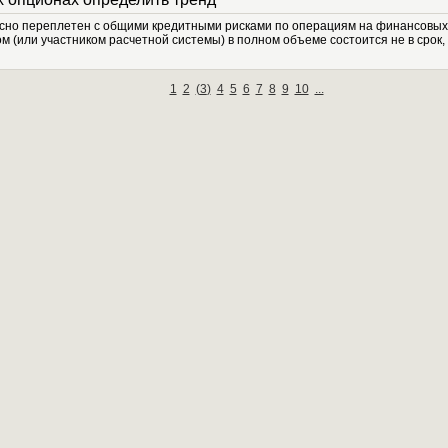
есно переплетен с общими кредитными рисками по операциям на финансовых р
м (или участником расчетной системы) в полном объеме состоится не в срок, о
1
2
(
3
)
4
5
6
7
8
9
10
...