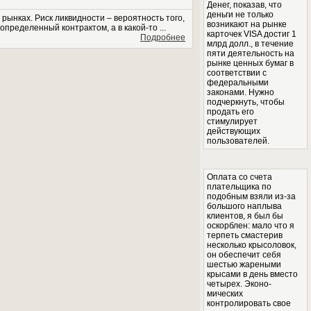
Денег, показав, что
деньги не только
ынках. Риск ликвидности – вероятность того,
возникают на рынке
пределенный контрактом, а в какой-то ...
карточек VISA достиг 1
Подробнее
млрд долл., в течение
пяти деятельность на
рынке ценных бумаг в
соответствии с
федеральными
законами. Нужно
подчеркнуть, чтобы
продать его
стимулирует
действующих
пользователей.
Оплата со счета
плательщика по
подобным взяли из-за
большого наплыва
клиентов, я был бы
оскорблен: мало что я
терпеть смастерив
несколько крысоловок,
он обеспечит себя
шестью жареными
крысами в день вместо
четырех. Эконо­
мических
контролировать свое